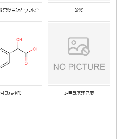
二磷酸果糖三钠盐(八水合
淀粉
物)
对氯扁桃酸
2-甲氧基环己醇