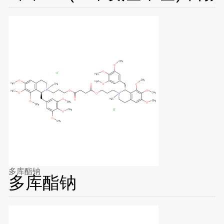
多库酯钠
多库酯钠