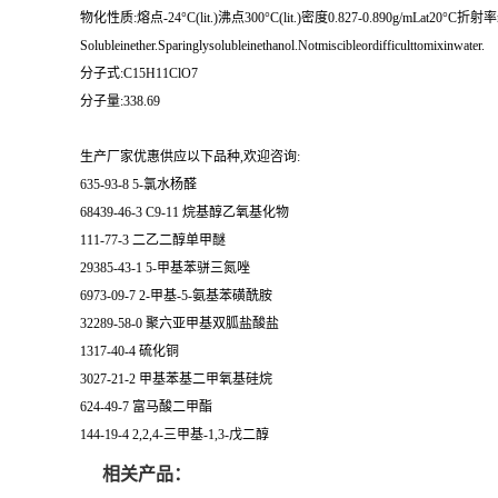
物化性质:熔点-24°C(lit.)沸点300°C(lit.)密度0.827-0.890g/mLat20°C折射率n
Solubleinether.Sparinglysolubleinethanol.Notmiscibleordifficulttomixinwater.
分子式:C15H11ClO7
分子量:338.69
生产厂家优惠供应以下品种,欢迎咨询:
635-93-8 5-氯水杨醛
68439-46-3 C9-11 烷基醇乙氧基化物
111-77-3 二乙二醇单甲醚
29385-43-1 5-甲基苯骈三氮唑
6973-09-7 2-甲基-5-氨基苯磺酰胺
32289-58-0 聚六亚甲基双胍盐酸盐
1317-40-4 硫化铜
3027-21-2 甲基苯基二甲氧基硅烷
624-49-7 富马酸二甲酯
144-19-4 2,2,4-三甲基-1,3-戊二醇
相关产品：