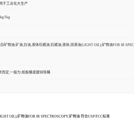
,用于工业化大生产
kg/1kg
;白矿物油;矿油;白油,液体石蜡油;石蜡油,液体;润滑油(LIGHT OIL);矿物油FOR IR SPEC
状而定,一般为:纸板桶或镀锌铁桶
 OIL);矿物油FOR IR SPECTROSCOPY;矿物油 符合USP/FCC标准