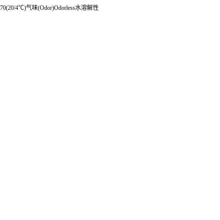
0.870(20/4℃)气味(Odor)Odorless水溶解性