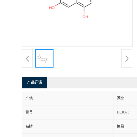
产品详请
产地
湖北
HC0375
货号
品牌
恒昌