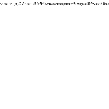
20/D1.467(lit.)闪点>300°C储存条件Storeatroomtemperature.形态lightoil颜色white比重