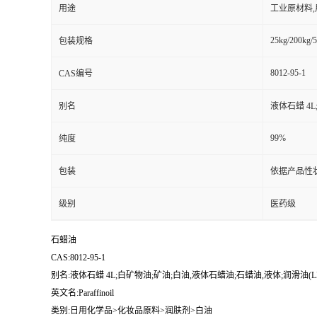
用途
工业原材料
25kg/200kg/5
包装规格
8012-95-1
CAS编号
别名
液体石蜡 4L
99%
纯度
包装
依据产品性
级别
医药级
石蜡油
CAS:8012-95-1
别名:液体石蜡 4L;白矿物油;矿油;白油,液体石蜡油;石蜡油,液体;润滑油(LIGHT
英文名:Paraffinoil
类别:日用化学品>化妆品原料>润肤剂>白油