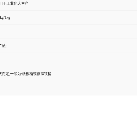
,用于工业化大生产
kg/1kg
钠;
状而定,一般为:纸板桶或镀锌铁桶