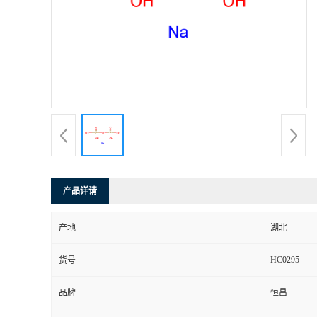
产品详请
产地
湖北
HC0295
货号
品牌
恒昌