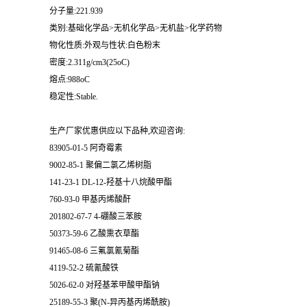
分子量:221.939
类别:基础化学品>无机化学品>无机盐>化学药物
物化性质:外观与性状:白色粉末
密度:2.311g/cm3(25oC)
熔点:988oC
稳定性:Stable.
生产厂家优惠供应以下品种,欢迎咨询:
83905-01-5 阿奇霉素
9002-85-1 聚偏二氯乙烯树脂
141-23-1 DL-12-羟基十八烷酸甲酯
760-93-0 甲基丙烯酸酐
201802-67-7 4-硼酸三苯胺
50373-59-6 乙酸熏衣草酯
91465-08-6 三氟氯氰菊酯
4119-52-2 硫氰酸铁
5026-62-0 对羟基苯甲酸甲酯钠
25189-55-3 聚(N-异丙基丙烯酰胺)