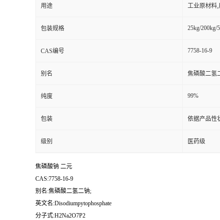
用途
工业原材料
25kg/200kg/5
包装规格
7758-16-9
CAS编号
别名
焦磷酸二氢二
99%
纯度
包装
依据产品性
级别
医药级
焦磷酸钠 二元
CAS:7758-16-9
别名:焦磷酸二氢二钠;
英文名:Disodiumpytophosphate
分子式:H2Na2O7P2