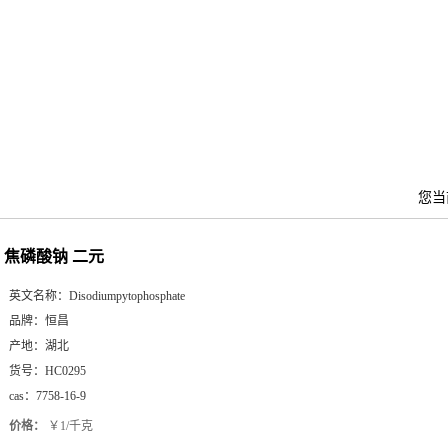
您当
焦磷酸钠 二元
英文名称：
Disodiumpytophosphate
品牌：
恒昌
产地：
湖北
货号：
HC0295
cas：
7758-16-9
价格：
￥1/千克