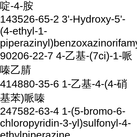
啶-4-胺
143526-65-2 3'-Hydroxy-5'-
(4-ethyl-1-
piperazinyl)benzoxazinorifam
90206-22-7 4-乙基-(7ci)-1-哌
嗪乙腈
414880-35-6 1-乙基-4-(4-硝
基苯)哌嗪
247582-63-4 1-(5-bromo-6-
chloropyridin-3-yl)sulfonyl-4-
ethylpiperazine