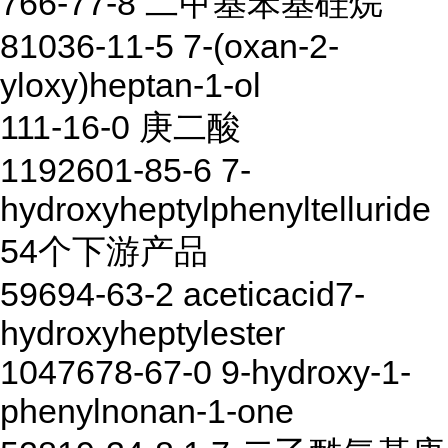
766-77-8 二甲基苯基硅烷
81036-11-5 7-(oxan-2-
yloxy)heptan-1-ol
111-16-0 庚二酸
1192601-85-6 7-
hydroxyheptylphenyltelluride
54个下游产品
59694-63-2 aceticacid7-
hydroxyheptylester
1047678-67-0 9-hydroxy-1-
phenylnonan-1-one