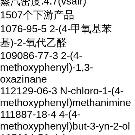
蒸汽密度:4.7(vsair)
1507个下游产品
1076-95-5 2-(4-甲氧基苯
基)-2-氧代乙醛
109086-77-3 2-(4-
methoxyphenyl)-1,3-
oxazinane
112129-06-3 N-chloro-1-(4-
methoxyphenyl)methanimine
111887-18-4 4-(4-
methoxyphenyl)but-3-yn-2-ol