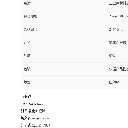
用途
工业原材料
25kg/200kg/5
包装规格
2447-54-3
CAS编号
别名
氯化血根碱;
99%
纯度
包装
依据产品性
级别
医药级
血根碱
CAS:2447-54-3
别名:氯化血根碱;
英文名:sanguinarine
分子式:C20H14NO4+