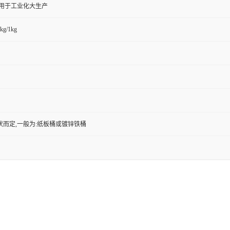
,用于工业化大生产
kg/1kg
状而定,一般为:纸板桶或镀锌铁桶