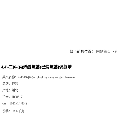
您当前的位置：
网站首页
>
4,4'-二[6-(丙烯酰氧基)己烷氧基]偶氮苯
英文名称：
4,4`-Bis[6-(acryloyloxy)hexyloxy]azobenzene
品牌：
恒昌
产地：
湖北
货号：
HC0617
cas：
1011714-83-2
价格：
￥1/千克