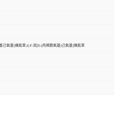
烯酰氧基己氧基)偶氮苯;4,4'-双[6-(丙烯酰氧基)己氧基]偶氮苯