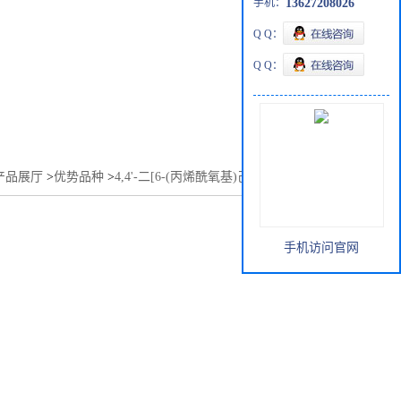
手机：
13627208026
Q Q：
Q Q：
产品展厅
>
优势品种
>
4,4'-二[6-(丙烯酰氧基)己烷氧基]偶氮苯
手机访问官网