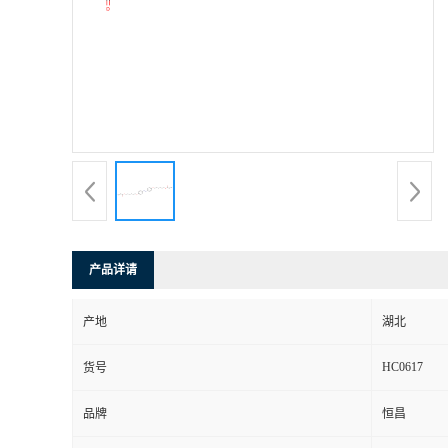
产品详请
产地
湖北
HC0617
货号
品牌
恒昌