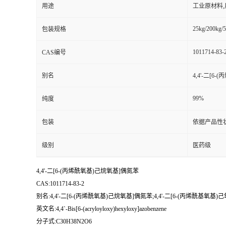
用途
工业原材料
25kg/200kg/5
包装规格
1011714-83-
CAS编号
别名
4,4'-二[6
99%
纯度
包装
依据产品性
级别
医药级
4,4'-二[6-(丙烯酰氧基)己烷氧基]偶氮苯
CAS:1011714-83-2
别名:4,4'-二[6-(丙烯酰氧基)己烷氧基]偶氮苯;4,4'-二[6-(丙烯酰基氧基)
英文名:4,4`-Bis[6-(acryloyloxy)hexyloxy]azobenzene
分子式:C30H38N2O6