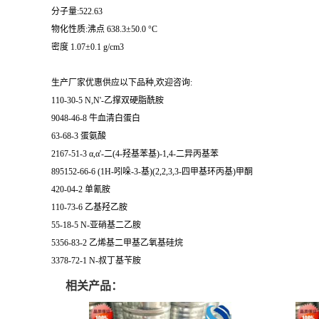
分子量:522.63
物化性质:沸点 638.3±50.0 °C
密度 1.07±0.1 g/cm3
生产厂家优惠供应以下品种,欢迎咨询:
110-30-5 N,N'-乙撑双硬脂酰胺
9048-46-8 牛血清白蛋白
63-68-3 蛋氨酸
2167-51-3 α,α'-二(4-羟基苯基)-1,4-二异丙基苯
895152-66-6 (1H-吲哚-3-基)(2,2,3,3-四甲基环丙基)甲酮
420-04-2 单氰胺
110-73-6 乙基羟乙胺
55-18-5 N-亚硝基二乙胺
5356-83-2 乙烯基二甲基乙氧基硅烷
3378-72-1 N-叔丁基苄胺
相关产品：