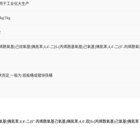
,用于工业化大生产
kg/1kg
2
-(丙烯酰氧基)己烷氧基]偶氮苯;4,4'-二[6-(丙烯酰基氧基)己氧基]偶氮苯;4,4'-二(6''-丙
状而定,一般为:纸板桶或镀锌铁桶
己氧基]偶氮苯;4,4'-二(6''-丙烯酰氧基己氧基)偶氮苯;4,4'-双[6-(丙烯酰氧基)己氧基]偶氮苯