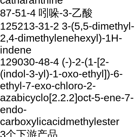
catharanthine
87-51-4 吲哚-3-乙酸
125213-31-2 3-(5,5-dimethyl-
2,4-dimethylenehexyl)-1H-
indene
129030-48-4 (-)-2-(1-[2-
(indol-3-yl)-1-oxo-ethyl])-6-
ethyl-7-exo-chloro-2-
azabicyclo[2.2.2]oct-5-ene-7-
endo-
carboxylicacidmethylester
3个下游产品