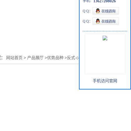
手机：
13627208026
Q Q：
Q Q：
置：
网站首页
>
产品展厅
>
优势品种
>
反式-(4-戊基环己基)苯
手机访问官网