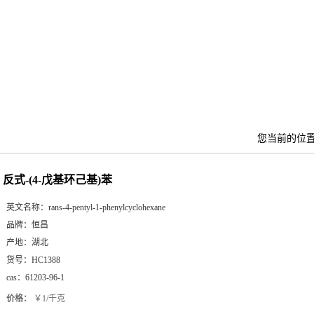
您当前的位
反式-(4-戊基环己基)苯
英文名称：
rans-4-pentyl-1-phenylcyclohexane
品牌：
恒昌
产地：
湖北
货号：
HC1388
cas：
61203-96-1
价格：
￥1/千克