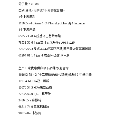
分子量:230.388
类别:其他>化学试剂>芳香化合物>
1个上游原料
113035-74-8 trans-1-(4-Phenylcyclohexyl)-1-hexanon
4个下游产品
65355-30-8 4-戊基环己基苯甲酸
78531-59-6 4-(反式-4-n-戊基环己基)苯乙酮
72928-55-3 反式-4-(4-戊基环己基)苯甲酸对氰基苯酚酯
61204-01-1 4-(反-4-戊基环己基)苯甲腈
生产厂家优惠供应以下品种,欢迎咨询:
461642-78-4 2-[十二烷硫基(硫代羰基)硫基]-2-甲基丙酸
1191-43-1 1,6-己二硫醇
13676-54-5 双马来酰亚胺
72235-52-0 2,4-二氟苄胺
3486-35-9 碳酸锌
68514-74-9 氢化棕榈油
9007-20-9 卡波姆