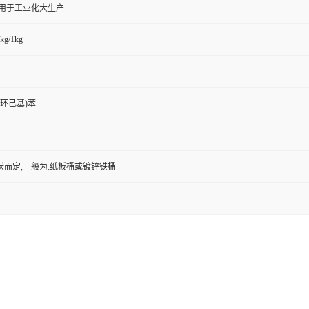
,用于工业化大生产
kg/1kg
基环己基)苯
状而定,一般为:纸板桶或镀锌铁桶