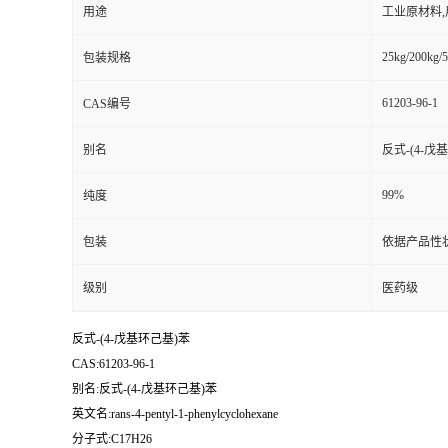
用途
工业原材料
25kg/200kg/5
包装规格
61203-96-1
CAS编号
别名
反式-(4-戊
99%
纯度
包装
依据产品性
级别
医药级
反式-(4-戊基环己基)苯
CAS:61203-96-1
别名:反式-(4-戊基环己基)苯
英文名:rans-4-pentyl-1-phenylcyclohexane
分子式:C17H26