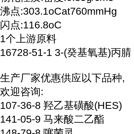
沸点:303.1oCat760mmHg
闪点:116.8oC
1个上游原料
16728-51-1 3-(癸基氧基)丙腈
生产厂家优惠供应以下品种,
欢迎咨询:
107-36-8 羟乙基磺酸(HES)
141-05-9 马来酸二乙酯
148-79-8 噻菌灵