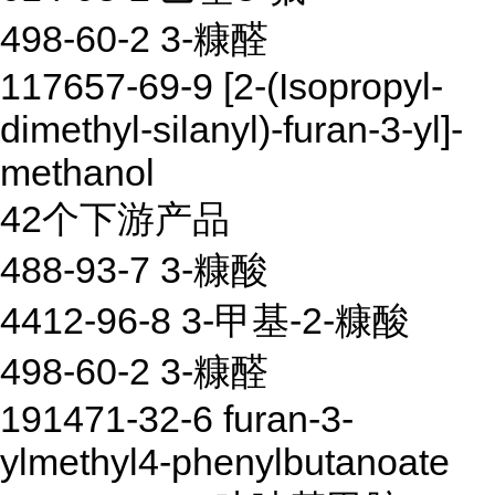
498-60-2 3-糠醛
117657-69-9 [2-(Isopropyl-
dimethyl-silanyl)-furan-3-yl]-
methanol
42个下游产品
488-93-7 3-糠酸
4412-96-8 3-甲基-2-糠酸
498-60-2 3-糠醛
191471-32-6 furan-3-
ylmethyl4-phenylbutanoate