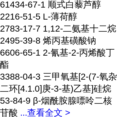
61434-67-1 顺式白藜芦醇
2216-51-5 L-薄荷醇
2783-17-7 1,12-二氨基十二烷
2495-39-8 烯丙基磺酸钠
6606-65-1 2-氰基-2-丙烯酸丁
酯
3388-04-3 三甲氧基[2-(7-氧杂
二环[4.1.0]庚-3-基)乙基]硅烷
53-84-9 β-烟酰胺腺嘌呤二核
苷酸
...
查看全文 >