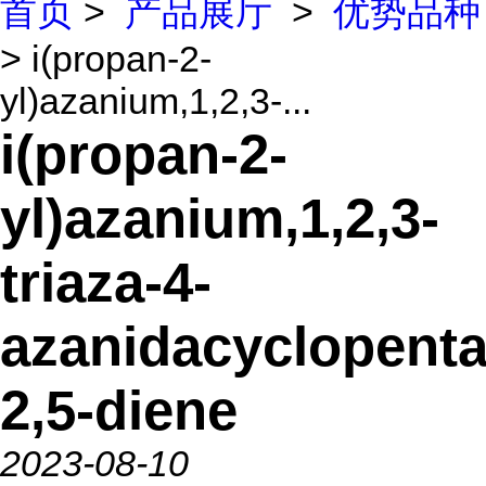
首页
>
产品展厅
>
优势品种
> i(propan-2-
yl)azanium,1,2,3-...
i(propan-2-
yl)azanium,1,2,3-
triaza-4-
azanidacyclopenta
2,5-diene
2023-08-10