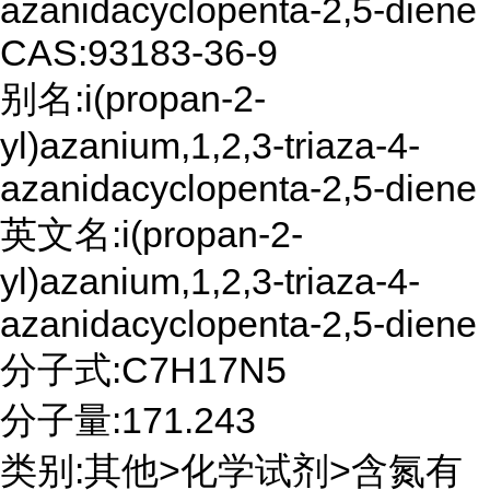
azanidacyclopenta-2,5-diene
CAS:93183-36-9
别名:i(propan-2-
yl)azanium,1,2,3-triaza-4-
azanidacyclopenta-2,5-diene
英文名:i(propan-2-
yl)azanium,1,2,3-triaza-4-
azanidacyclopenta-2,5-diene
分子式:C7H17N5
分子量:171.243
类别:其他>化学试剂>含氮有