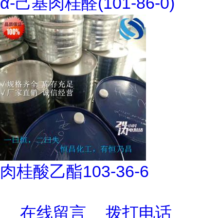
α-己基肉桂醛(101-86-0)
肉桂酸乙酯103-36-6
在线留言
拨打电话