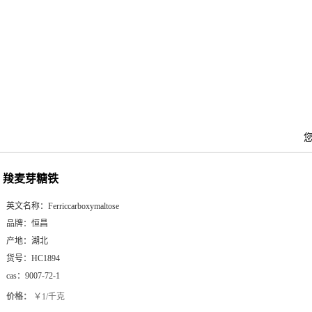
羧麦芽糖铁
英文名称：
Ferriccarboxymaltose
品牌：
恒昌
产地：
湖北
货号：
HC1894
cas：
9007-72-1
价格：
￥1/千克