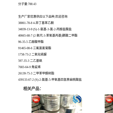
分子量:788.43
生产厂家优惠供应以下品种,欢迎咨询:
38861-78-8 4-异丁基苯乙酮
34839-13-9 (S)-1-氨基-3-氯-2-丙醇盐酸盐
40665-68-7 (2-氧代-3-苯氧基丙基)膦酸二甲酯
96-35-5 乙醇酸甲酯
91465-08-6 三氟氯氰菊酯
1758-73-2 二氧化硫脲
597-35-3 二乙基砜
7683-64-9 角鲨烯
26139-75-3 二甲苯甲醛树脂
439133-67-2 (S)-2-氨基-5-甲氧基四氢萘扁桃酸盐
相关产品：