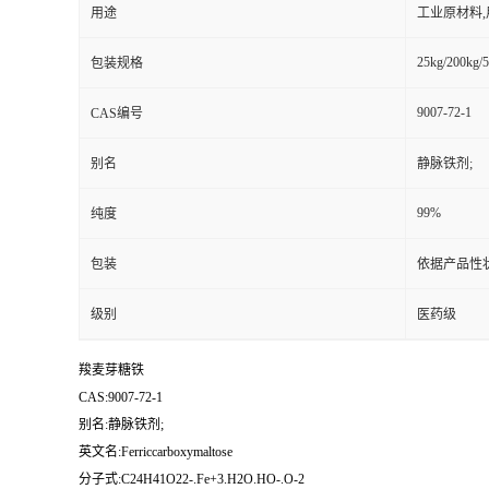
用途
工业原材料
25kg/200kg/5
包装规格
9007-72-1
CAS编号
别名
静脉铁剂;
99%
纯度
包装
依据产品性
级别
医药级
羧麦芽糖铁
CAS:9007-72-1
别名:静脉铁剂;
英文名:Ferriccarboxymaltose
分子式:C24H41O22-.Fe+3.H2O.HO-.O-2