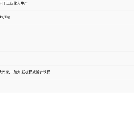
,用于工业化大生产
kg/1kg
状而定,一般为:纸板桶或镀锌铁桶