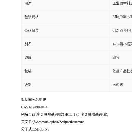
用途
工业原材料
25kg/200kg/5
包装规格
612499-04-4
CAS编号
别名
1-(5-溴-2-
99%
纯度
包装
依据产品性
级别
医药级
5-溴噻吩-2-甲胺
CAS:612499-04-4
别名:1-(5-溴-2-噻吩基)甲胺1HCL; 1-(5-溴-2-噻吩基)甲胺;
英文名:(5-bromothiophen-2-yl)methanamine
分子式:C5H6BrNS