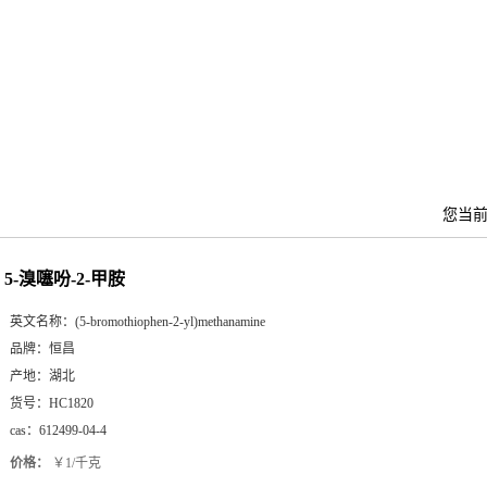
您当
5-溴噻吩-2-甲胺
英文名称：
(5-bromothiophen-2-yl)methanamine
品牌：
恒昌
产地：
湖北
货号：
HC1820
cas：
612499-04-4
价格：
￥1/千克