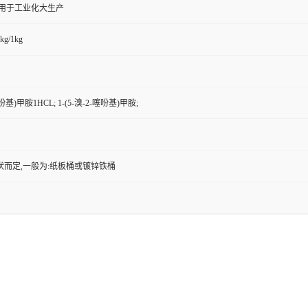
,用于工业化大生产
kg/1kg
噻吩基)甲胺1HCL; 1-(5-溴-2-噻吩基)甲胺;
状而定,一般为:纸板桶或镀锌铁桶