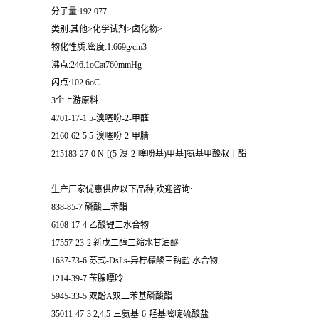
分子量:192.077
类别:其他>化学试剂>卤化物>
物化性质:密度:1.669g/cm3
沸点:246.1oCat760mmHg
闪点:102.6oC
3个上游原料
4701-17-1 5-溴噻吩-2-甲醛
2160-62-5 5-溴噻吩-2-甲腈
215183-27-0 N-[(5-溴-2-噻吩基)甲基]氨基甲酸叔丁酯
生产厂家优惠供应以下品种,欢迎咨询:
838-85-7 磷酸二苯酯
6108-17-4 乙酸锂二水合物
17557-23-2 新戊二醇二缩水甘油醚
1637-73-6 苏式-DsLs-异柠檬酸三钠盐 水合物
1214-39-7 苄腺嘌呤
5945-33-5 双酚A双二苯基磷酸酯
35011-47-3 2,4,5-三氨基-6-羟基嘧啶硫酸盐