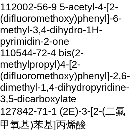
112002-56-9 5-acetyl-4-[2-
(difluoromethoxy)phenyl]-6-
methyl-3,4-dihydro-1H-
pyrimidin-2-one
110544-72-4 bis(2-
methylpropyl)4-[2-
(difluoromethoxy)phenyl]-2,6-
dimethyl-1,4-dihydropyridine-
3,5-dicarboxylate
127842-71-1 (2E)-3-[2-(二氟
甲氧基)苯基]丙烯酸