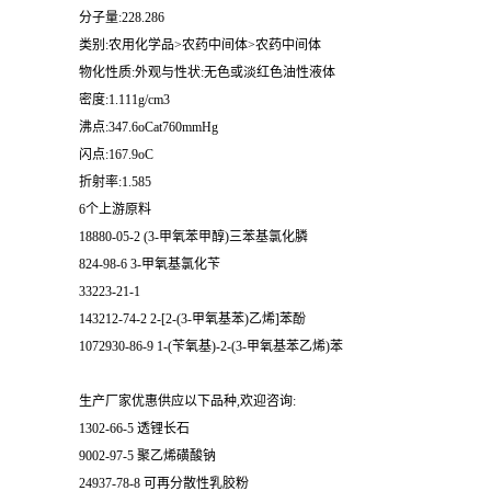
分子量:228.286
类别:农用化学品>农药中间体>农药中间体
物化性质:外观与性状:无色或淡红色油性液体
密度:1.111g/cm3
沸点:347.6oCat760mmHg
闪点:167.9oC
折射率:1.585
6个上游原料
18880-05-2 (3-甲氧苯甲醇)三苯基氯化膦
824-98-6 3-甲氧基氯化苄
33223-21-1
143212-74-2 2-[2-(3-甲氧基苯)乙烯]苯酚
1072930-86-9 1-(苄氧基)-2-(3-甲氧基苯乙烯)苯
生产厂家优惠供应以下品种,欢迎咨询:
1302-66-5 透锂长石
9002-97-5 聚乙烯磺酸钠
24937-78-8 可再分散性乳胶粉