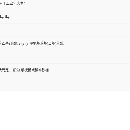
,用于工业化大生产
kg/1kg
苯乙基)苯酚; 2-(2-(3-甲氧基苯基)乙基)苯酚;
状而定,一般为:纸板桶或镀锌铁桶