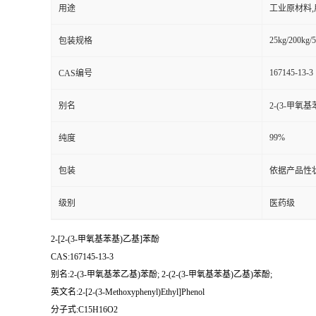
用途
工业原材料
25kg/200kg/5
包装规格
167145-13-3
CAS编号
别名
2-(3-甲氧基
99%
纯度
包装
依据产品性
级别
医药级
2-[2-(3-甲氧基苯基)乙基]苯酚
CAS:167145-13-3
别名:2-(3-甲氧基苯乙基)苯酚; 2-(2-(3-甲氧基苯基)乙基)苯酚;
英文名:2-[2-(3-Methoxyphenyl)Ethyl]Phenol
分子式:C15H16O2