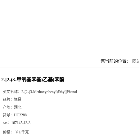
您当前的位置：
网
2-[2-(3-甲氧基苯基)乙基]苯酚
英文名称：
2-[2-(3-Methoxyphenyl)Ethyl]Phenol
品牌：
恒昌
产地：
湖北
货号：
HC2288
cas：
167145-13-3
价格：
￥1/千克