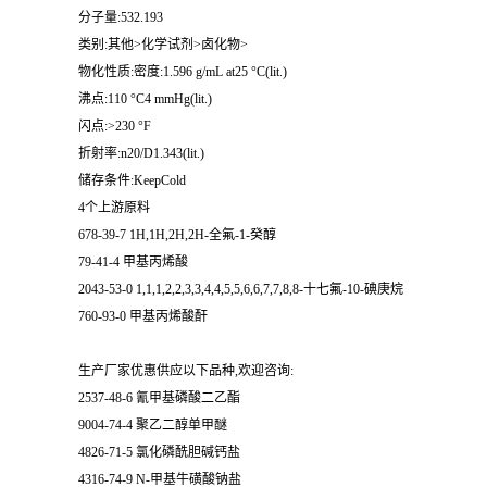
分子量:532.193
类别:其他>化学试剂>卤化物>
物化性质:密度:1.596 g/mL at25 °C(lit.)
沸点:110 °C4 mmHg(lit.)
闪点:>230 °F
折射率:n20/D1.343(lit.)
储存条件:KeepCold
4个上游原料
678-39-7 1H,1H,2H,2H-全氟-1-癸醇
79-41-4 甲基丙烯酸
2043-53-0 1,1,1,2,2,3,3,4,4,5,5,6,6,7,7,8,8-十七氟-10-碘庚烷
760-93-0 甲基丙烯酸酐
生产厂家优惠供应以下品种,欢迎咨询:
2537-48-6 氰甲基磷酸二乙酯
9004-74-4 聚乙二醇单甲醚
4826-71-5 氯化磷酰胆碱钙盐
4316-74-9 N-甲基牛磺酸钠盐