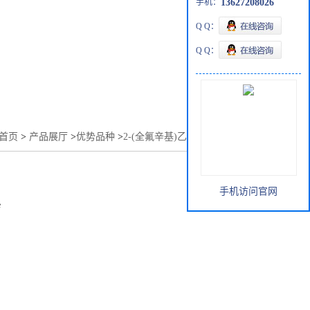
手机：
13627208026
Q Q：
Q Q：
首页
>
产品展厅
>
优势品种
>
2-(全氟辛基)乙基甲基丙烯酸酯
手机访问官网
e