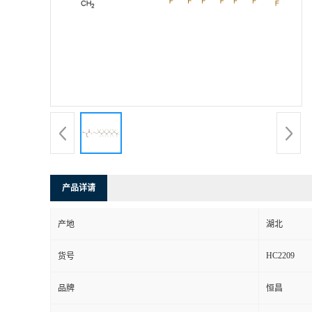
产品详请
产地
湖北
HC2209
货号
品牌
恒昌