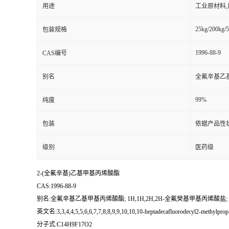
用途
工业原材料
25kg/200kg/5
包装规格
1996-88-9
CAS编号
别名
全氟辛基乙基
99%
纯度
包装
依据产品性
级别
医药级
2-(全氟辛基)乙基甲基丙烯酸酯
CAS:1996-88-9
别名:全氟辛基乙基甲基丙烯酸酯; 1H,1H,2H,2H-全氟癸基甲基丙烯酸盐
英文名:3,3,4,4,5,5,6,6,7,7,8,8,9,9,10,10,10-heptadecafluorodecyl2-methylprop
分子式:C14H9F17O2