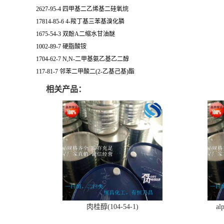
2627-95-4 四甲基二乙烯基二硅氧烷
17814-85-6 4-羧丁基三苯基溴化膦
1675-54-3 双酚A二缩水甘油醚
1002-89-7 硬脂酸铵
1704-62-7 N,N-二甲基氨乙基乙二醇
117-81-7 邻苯二甲酸二(2-乙基己基)酯
相关产品：
肉桂醇(104-54-1)
al