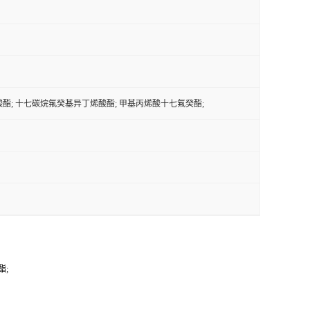
丙烯酸酯; 十七碳烷氟癸基异丁烯酸酯; 甲基丙烯酸十七氟癸酯;
酯;