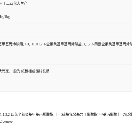
,用于工业化大生产
kg/1kg
甲基丙烯酸酯; 1H,1H,2H,2H-全氟癸基甲基丙烯酸盐; 1,1,2,2-四氢全氟癸基甲基
状而定,一般为:纸板桶或镀锌铁桶
; 1,1,2,2-四氢全氟癸基甲基丙烯酸酯; 十七碳烷氟癸基异丁烯酸酯; 甲基丙烯酸十七氟癸
-2-enoate