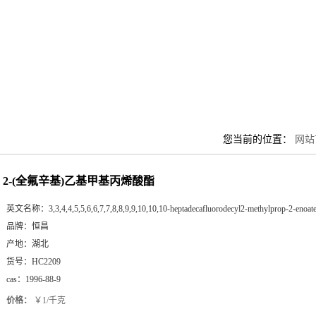
您当前的位置：
网站
2-(全氟辛基)乙基甲基丙烯酸酯
英文名称：
3,3,4,4,5,5,6,6,7,7,8,8,9,9,10,10,10-heptadecafluorodecyl2-methylprop-2-enoat
品牌：
恒昌
产地：
湖北
货号：
HC2209
cas：
1996-88-9
价格：
￥1/千克