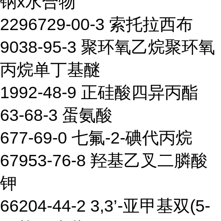
钠x水合物
2296729-00-3 索托拉西布
9038-95-3 聚环氧乙烷聚环氧
丙烷单丁基醚
1992-48-9 正硅酸四异丙酯
63-68-3 蛋氨酸
677-69-0 七氟-2-碘代丙烷
67953-76-8 羟基乙叉二膦酸
钾
66204-44-2 3,3’-亚甲基双(5-