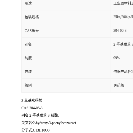
用途
工业原材料
25kg/200kg/5
包装规格
304-06-3
CAS编号
别名
2-羟基联苯-3
99%
纯度
包装
依据产品性
级别
医药级
3-苯基水杨酸
CAS:304-06-3
别名:2-羟基联苯-3-羧酸;
英文名:2-hydroxy-3-phenylbenzoicaci
分子式:C13H10O3