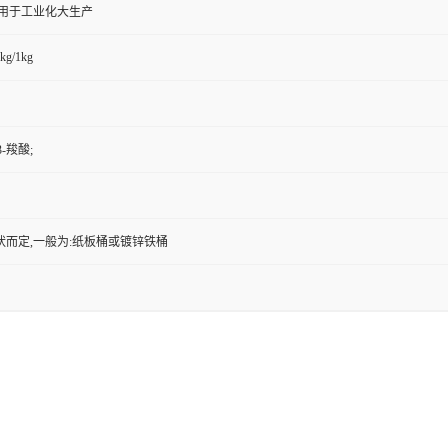
,用于工业化大生产
kg/1kg
-羧酸;
状而定,一般为:纸板桶或镀锌铁桶