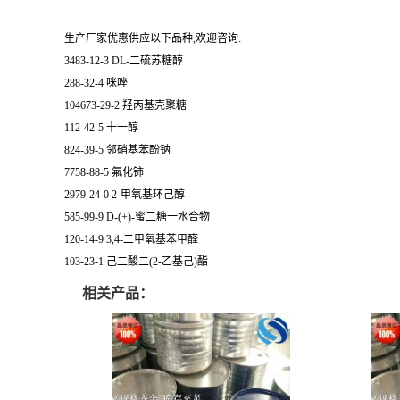
生产厂家优惠供应以下品种,欢迎咨询:
3483-12-3 DL-二硫苏糖醇
288-32-4 咪唑
104673-29-2 羟丙基壳聚糖
112-42-5 十一醇
824-39-5 邻硝基苯酚钠
7758-88-5 氟化铈
2979-24-0 2-甲氧基环己醇
585-99-9 D-(+)-蜜二糖一水合物
120-14-9 3,4-二甲氧基苯甲醛
103-23-1 己二酸二(2-乙基己)酯
相关产品：