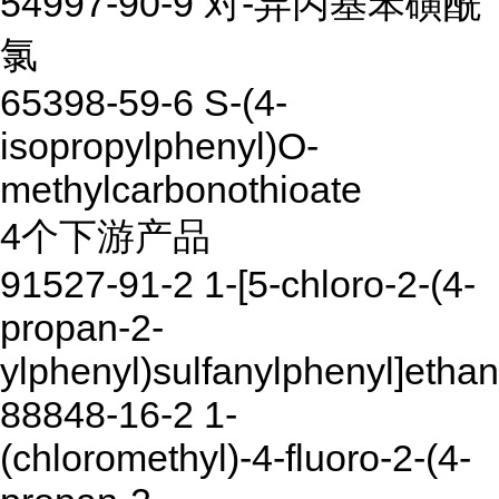
54997-90-9 对-异丙基苯磺酰
氯
65398-59-6 S-(4-
isopropylphenyl)O-
methylcarbonothioate
4个下游产品
91527-91-2 1-[5-chloro-2-(4-
propan-2-
ylphenyl)sulfanylphenyl]etha
88848-16-2 1-
(chloromethyl)-4-fluoro-2-(4-