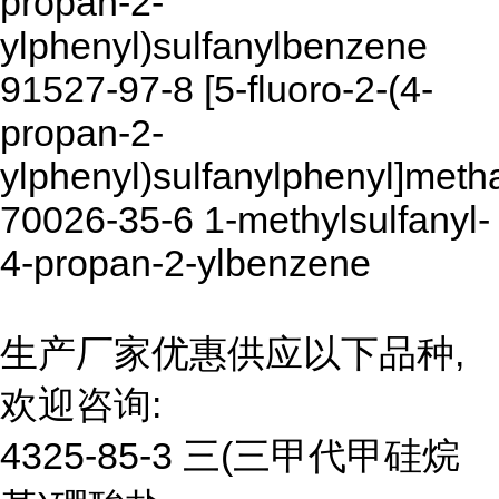
propan-2-
ylphenyl)sulfanylbenzene
91527-97-8 [5-fluoro-2-(4-
propan-2-
ylphenyl)sulfanylphenyl]meth
70026-35-6 1-methylsulfanyl-
4-propan-2-ylbenzene
生产厂家优惠供应以下品种,
欢迎咨询:
4325-85-3 三(三甲代甲硅烷