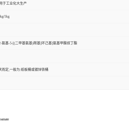
,用于工业化大生产
kg/1kg
5S)-2-氨基-5-[(二甲基氨基)羰基]环己基]氨基甲酸叔丁酯
状而定,一般为:纸板桶或镀锌铁桶
bamate