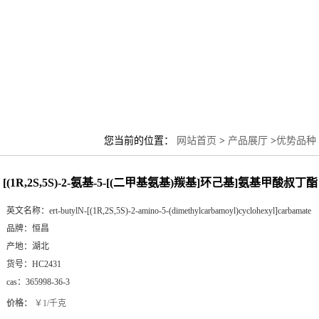
您当前的位置：
网站首页
>
产品展厅
>
优势品种
叔丁酯
[(1R,2S,5S)-2-氨基-5-[(二甲基氨基)羰基]环己基]氨基甲酸叔丁酯
英文名称：
ert-butylN-[(1R,2S,5S)-2-amino-5-(dimethylcarbamoyl)cyclohexyl]carbamate
品牌：
恒昌
产地：
湖北
货号：
HC2431
cas：
365998-36-3
价格：
￥1/千克