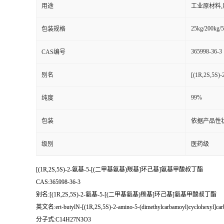
用途
工业原材料
25kg/200kg/5
包装规格
365998-36-3
CAS编号
别名
[(1R,2S,
99%
纯度
包装
依据产品性
级别
医药级
[(1R,2S,5S)-2-氨基-5-[(二甲基氨基)羰基]环己基]氨基甲酸叔丁酯
CAS:365998-36-3
别名:[(1R,2S,5S)-2-氨基-5-[(二甲基氨基)羰基]环己基]氨基甲酸叔丁酯
英文名:ert-butylN-[(1R,2S,5S)-2-amino-5-(dimethylcarbamoyl)cyclohexyl]car
分子式:C14H27N3O3