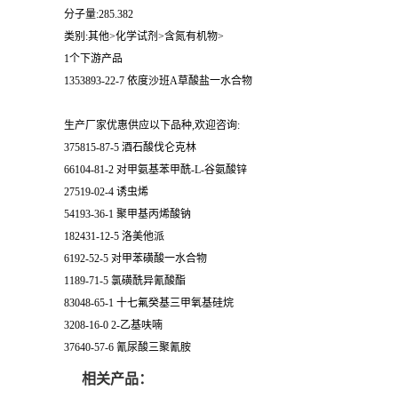
分子量:285.382
类别:其他>化学试剂>含氮有机物>
1个下游产品
1353893-22-7 依度沙班A草酸盐一水合物
生产厂家优惠供应以下品种,欢迎咨询:
375815-87-5 酒石酸伐仑克林
66104-81-2 对甲氨基苯甲酰-L-谷氨酸锌
27519-02-4 诱虫烯
54193-36-1 聚甲基丙烯酸钠
182431-12-5 洛美他派
6192-52-5 对甲苯磺酸一水合物
1189-71-5 氯磺酰异氰酸酯
83048-65-1 十七氟癸基三甲氧基硅烷
3208-16-0 2-乙基呋喃
37640-57-6 氰尿酸三聚氰胺
相关产品：