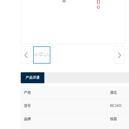
产品详请
产地
湖北
HC2431
货号
品牌
恒昌