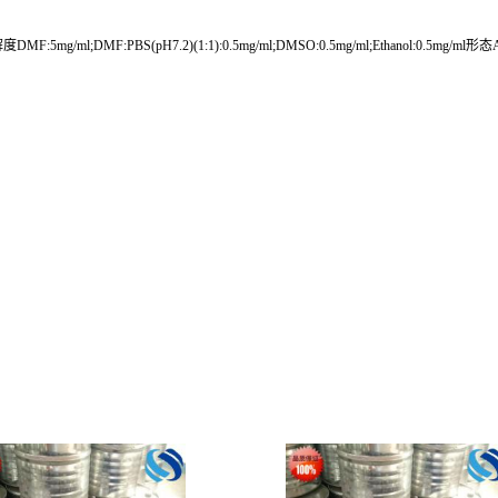
:5mg/ml;DMF:PBS(pH7.2)(1:1):0.5mg/ml;DMSO:0.5mg/ml;Ethanol:0.5mg/ml形态