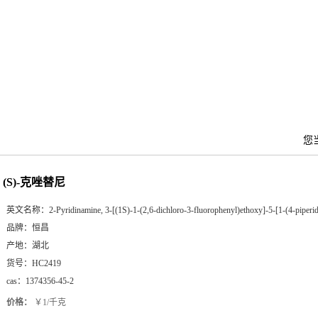
您
(S)-克唑替尼
英文名称：
2-Pyridinamine, 3-[(1S)-1-(2,6-dichloro-3-fluorophenyl)ethoxy]-5-[1-(4-piperi
品牌：
恒昌
产地：
湖北
货号：
HC2419
cas：
1374356-45-2
价格：
￥1/千克