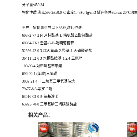
分子量:450.34
物化性质:沸点599.2±50.0°C 密度1.47±0.1g/cm3 储存条件Storeat-20°C溶解度DMF
生产厂家优惠供应以下品种,欢迎咨询:
60372-77-2 N-月桂酰基-L-精氨酸乙酯盐酸盐
69984-73-2 壬基-β-D-吡喃葡糖苷
52556-42-0 3-烯丙氧基-2-羟基-1-丙磺酸钠盐
36411-52-6 3-水杨酰胺基-1,2,4-三氮唑
100-09-4 对甲氧基苯甲酸
696-99-1 (苯胺)三氟硼
3069-21-4 十二烷基三甲氧基硅烷
79-77-6 β-紫罗兰酮
63516-03-0 对氨基溴苄
63995-70-0 三苯基膦三间磺酸钠盐
相关产品：