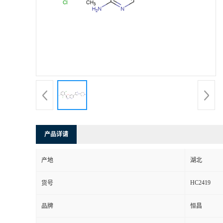
产品详请
产地
湖北
HC2419
货号
品牌
恒昌