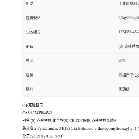
用途
工业原材料
25kg/200kg/5
包装规格
1374356-45-
CAS编号
别名
(S)-克唑替尼
99%
纯度
包装
依据产品性
级别
医药级
(S)-克唑替尼
CAS:1374356-45-2
别名:(S)-克唑替尼;化合物(S)-CRIZOTINIB;克唑替尼杂质A
英文名:2-Pyridinamine, 3-[(1S)-1-(2,6-dichloro-3-fluorophenyl)ethoxy]-5-[1-(4
分子式:C21H22Cl2FN5O