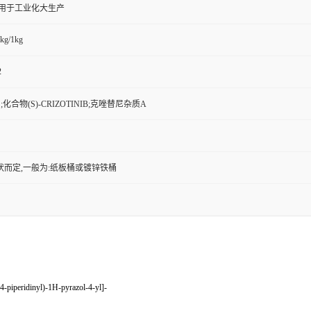
,用于工业化大生产
kg/1kg
2
;化合物(S)-CRIZOTINIB;克唑替尼杂质A
状而定,一般为:纸板桶或镀锌铁桶
-piperidinyl)-1H-pyrazol-4-yl]-