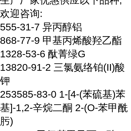
生产厂家优惠供应以下品种,
欢迎咨询:
555-31-7 异丙醇铝
868-77-9 甲基丙烯酸羟乙酯
1328-53-6 酞菁绿G
13820-91-2 三氯氨络铂(II)酸
钾
253585-83-0 1-[4-(苯硫基)苯
基]-1,2-辛烷二酮 2-(O-苯甲酰
肟)