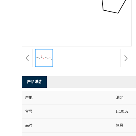
产品详请
产地
湖北
HC0162
货号
品牌
恒昌