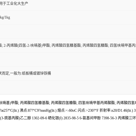
,用于工业化大生产
kg/1kg
; 2-丙烯酸(四氢-2-呋喃基)甲酯; 丙烯酸四氢糠基酯; 丙烯酸四氢糠酯; 四氢呋喃甲基
状而定,一般为:纸板桶或镀锌铁桶
呋喃基)甲酯; 丙烯酸四氢糠基酯; 丙烯酸四氢糠酯; 四氢呋喃甲基丙烯酸酯; 丙烯酸四氢呋喃酯; 英文名:ox
(lit.) 沸点:87?°C9?mmHg(lit.) 熔点:<-60oC 闪点:>230?°F 折射率:n20/D1.46(l
基丙酸)乙二醇 1302-09-6 硒化银(I) 2835-98-5 6-氨基间甲酚 7398-56-3 丙烯酸三环[5.