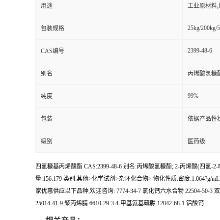
用途
工业原材料
25kg/200kg/5
包装规格
2399-48-6
CAS编号
别名
丙烯酸氢糠酯
99%
纯度
包装
依据产品性
级别
医药级
四氢糠基丙烯酸酯 CAS:2399-48-6 别名:丙烯酸氢糠酯; 2-丙烯酸(四氢-2-
量:156.179 类别:其他>化学试剂>杂环化合物> 物化性质:密度:1.064?g/mL?at25?°C
家优惠供应以下品种,欢迎咨询: 7774-34-7 氯化钙六水合物 22504-50-3 双(3-巯
25014-41-9 聚丙烯腈 6610-29-3 4-甲基氨基硫脲 12042-68-1 铝酸钙