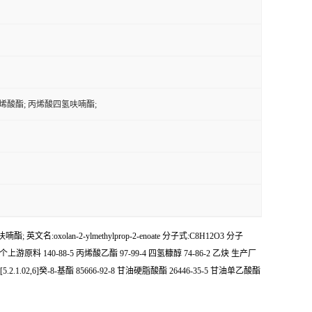
丙烯酸酯; 丙烯酸四氢呋喃酯;
olan-2-ylmethylprop-2-enoate 分子式:C8H12O3 分子
it.) 3个上游原料 140-88-5 丙烯酸乙酯 97-99-4 四氢糠醇 74-86-2 乙炔 生产厂
2.1.02,6]癸-8-基酯 85666-92-8 甘油硬脂酸酯 26446-35-5 甘油单乙酸酯