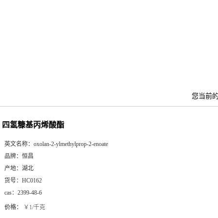
您当前
四氢糠基丙烯酸酯
英文名称：
oxolan-2-ylmethylprop-2-enoate
品牌：
恒昌
产地：
湖北
货号：
HC0162
cas：
2399-48-6
价格：
￥1/千克