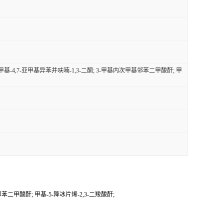
甲基-4,7-亚甲基异苯并呋喃-1,3-二酮; 3-甲基内次甲基邻苯二甲酸酐; 甲
苯二甲酸酐; 甲基-5-降冰片烯-2,3-二羧酸酐;