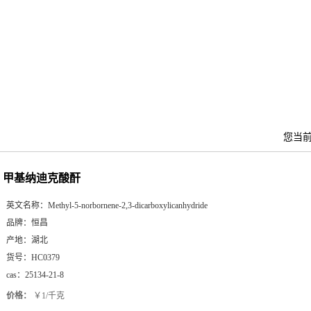
您当
甲基纳迪克酸酐
英文名称：
Methyl-5-norbornene-2,3-dicarboxylicanhydride
品牌：
恒昌
产地：
湖北
货号：
HC0379
cas：
25134-21-8
价格：
￥1/千克