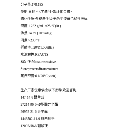
分子量:178.185
类别:其他>化学试剂>杂环化合物>
物化性质:外观与性状:无色至淡黄色粘性液体
密度:1.232 g/mL at25 °C(lit.)
沸点:140°C(10mmHg)
闪点:>230 °F
折射率:n20/D1.506(lit.)
水溶解性:REACTS
稳定性:Moisturesensitive.
Storeprotectedfrommoisture.
蒸汽密度:6.1(20°C,vsair)
生产厂家优惠供应以下品种,欢迎咨询:
147-14-8 酞菁蓝
27214-90-0 硬脂酸异辛酯
26952-21-6 异辛醇
1446502-11-9 恩西地平
12007-58-8 硼酸铵