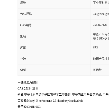
用途
工业原材料
25kg/200kg/5
包装规格
25134-21-8
CAS编号
甲基-3.6-
别名
基-5-降冰片烯
99%
纯度
包装
依据产品性
级别
医药级
甲基纳迪克酸酐
CAS:25134-21-8
别名:甲基-3.6-内次甲基四氢邻苯二甲酸酐; 甲基内亚甲基四氢苯酐; 甲基降冰片烯
英文名:Methyl-5-norbornene-2,3-dicarboxylicanhydride
分子式:C10H10O3