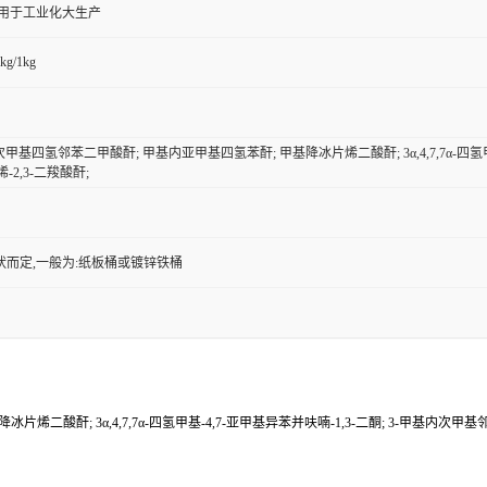
,用于工业化大生产
kg/1kg
内次甲基四氢邻苯二甲酸酐; 甲基内亚甲基四氢苯酐; 甲基降冰片烯二酸酐; 3α,4,7,7α-四氢
-2,3-二羧酸酐;
状而定,一般为:纸板桶或镀锌铁桶
二酸酐; 3α,4,7,7α-四氢甲基-4,7-亚甲基异苯并呋喃-1,3-二酮; 3-甲基内次甲基邻