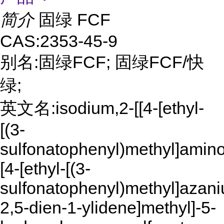
简介
固绿 FCF
CAS:2353-45-9
别名:固绿FCF; 固绿FCF/快
绿;
英文名:isodium,2-[[4-[ethyl-
[(3-
sulfonatophenyl)methyl]amino
[4-[ethyl-[(3-
sulfonatophenyl)methyl]azan
2,5-dien-1-ylidene]methyl]-5-