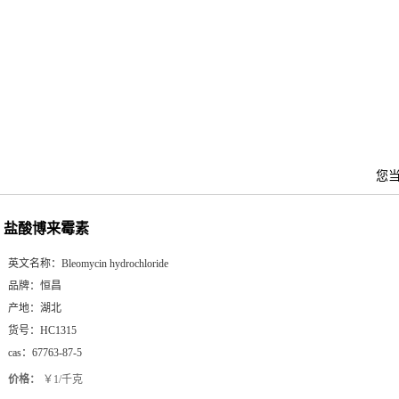
您
盐酸博来霉素
英文名称：
Bleomycin hydrochloride
品牌：
恒昌
产地：
湖北
货号：
HC1315
cas：
67763-87-5
价格：
￥1/千克