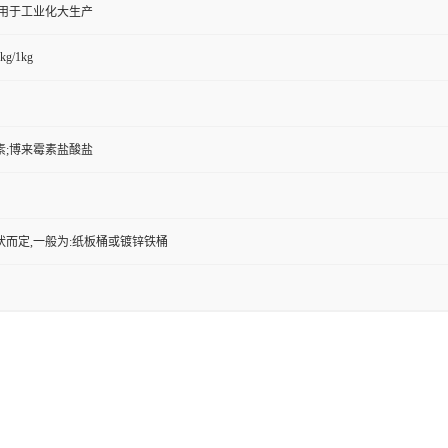
,用于工业化大生产
kg/1kg
素;博来霉素盐酸盐
状而定,一般为:纸板桶或镀锌铁桶