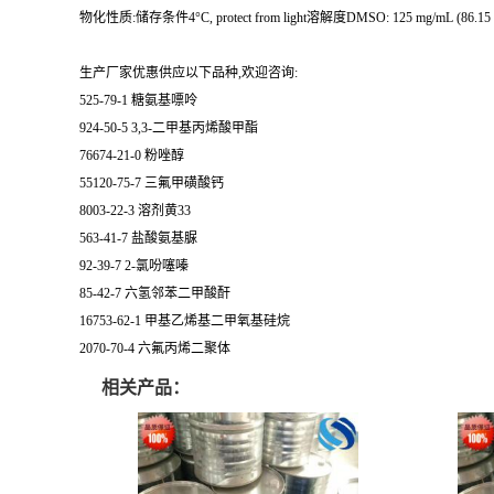
物化性质:储存条件4°C, protect from light溶解度DMSO: 125 mg/mL (86.15
生产厂家优惠供应以下品种,欢迎咨询:
525-79-1 糖氨基嘌呤
924-50-5 3,3-二甲基丙烯酸甲酯
76674-21-0 粉唑醇
55120-75-7 三氟甲磺酸钙
8003-22-3 溶剂黄33
563-41-7 盐酸氨基脲
92-39-7 2-氯吩噻嗪
85-42-7 六氢邻苯二甲酸酐
16753-62-1 甲基乙烯基二甲氧基硅烷
2070-70-4 六氟丙烯二聚体
相关产品：