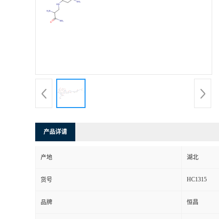
产品详请
产地
湖北
HC1315
货号
品牌
恒昌