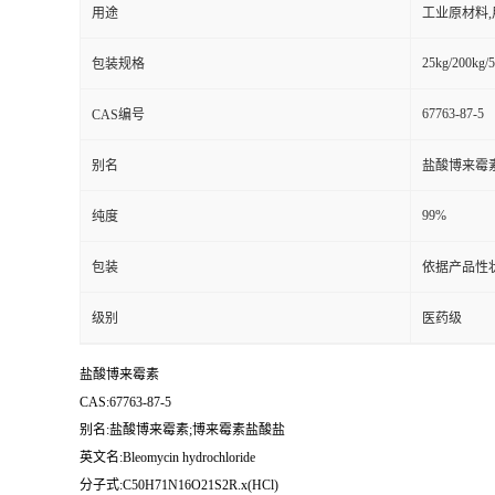
用途
工业原材料
25kg/200kg/5
包装规格
67763-87-5
CAS编号
别名
盐酸博来霉
99%
纯度
包装
依据产品性
级别
医药级
盐酸博来霉素
CAS:67763-87-5
别名:盐酸博来霉素;博来霉素盐酸盐
英文名:Bleomycin hydrochloride
分子式:C50H71N16O21S2R.x(HCl)