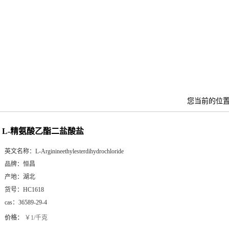
您当前的位
L-精氨酸乙酯二盐酸盐
英文名称：
L-Arginineethylesterdihydrochloride
品牌：
恒昌
产地：
湖北
货号：
HC1618
cas：
36589-29-4
价格：
￥1/千克