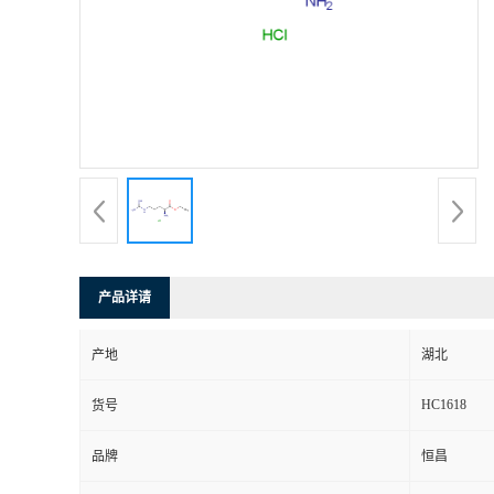
产品详请
产地
湖北
HC1618
货号
品牌
恒昌