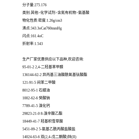
分子量:275.176
类别:其他>化学试剂>含氮有机物>氨基酸
物化性质:密度:1.26g/cm3
沸点:343.3oCat760mmHg
闪点:161.4oC
折射率:1.543
生产厂家优惠供应以下品种,欢迎咨询:
95-01-2 2,4-二羟基苯甲醛
136144-62-2 异丙基三油酸酰氧基钛酸酯
121-91-5 间苯二甲酸
8012-95-1 石蜡油
1002-62-6 癸酸钠
7789-41-5 溴化钙
29823-21-0 8-溴辛酸乙酯
18449-41-7 羟基积雪草酸
5451-09-2 5-氨基乙酰丙酸盐酸盐
14024-63-6 双(2,4-戊二酮酸)锌(II)