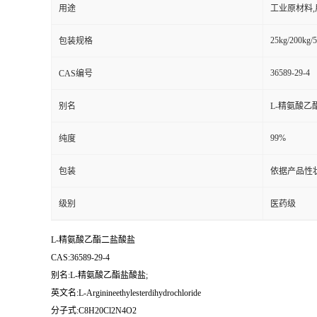
用途
工业原材料
25kg/200kg/5
包装规格
36589-29-4
CAS编号
别名
L-精氨酸乙
99%
纯度
包装
依据产品性
级别
医药级
L-精氨酸乙酯二盐酸盐
CAS:36589-29-4
别名:L-精氨酸乙酯盐酸盐;
英文名:L-Arginineethylesterdihydrochloride
分子式:C8H20Cl2N4O2