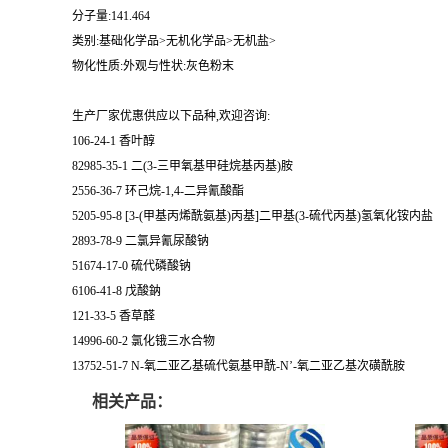
分子量:141.464
类别:基础化学品>无机化学品>无机盐>
物化性质:外观与性状:灰色粉末
生产厂家优惠供应以下品种,欢迎咨询:
106-24-1 香叶醇
82985-35-1 二(3-三甲氧基甲硅烷基丙基)胺
2556-36-7 环己烷-1,4-二异氰酸酯
5205-95-8 [3-(甲基丙烯酰氨基)丙基]二甲基(3-硫代丙基)氢氧化铵内盐
2893-78-9 二氯异氰尿酸钠
51674-17-0 硫代磷酸钠
6106-41-8 戊酸鈉
121-33-5 香草醛
14996-60-2 氯化锇三水合物
13752-51-7 N-氧二亚乙基硫代氨基甲酰-N’-氧二亚乙基次磺酰胺
相关产品：