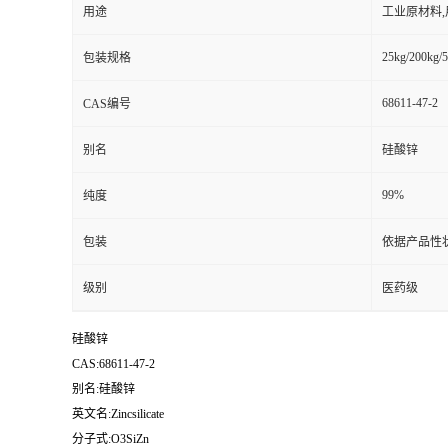
用途
工业原材料
25kg/200kg/5
包装规格
68611-47-2
CAS编号
别名
硅酸锌
99%
纯度
包装
依据产品性
级别
医药级
硅酸锌
CAS:68611-47-2
别名:硅酸锌
英文名:Zincsilicate
分子式:O3SiZn