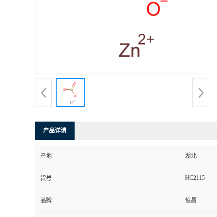
产品详请
产地
湖北
HC2115
货号
品牌
恒昌