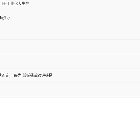
,用于工业化大生产
kg/1kg
状而定,一般为:纸板桶或镀锌铁桶