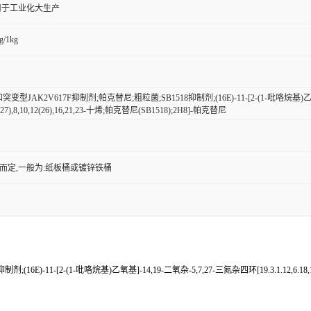
用于工业化大生产
g/1kg
变型JAK2V617F抑制剂;帕克替尼;粗粒菌;SB1518抑制剂;(16E)-11-[2-(1-吡咯烷基)乙氧基]-
,6(27),8,10,12(26),16,21,23-十烯;帕克替尼(SB1518);2H8]-帕克替尼
而定,一般为:纸板桶或镀锌铁桶
11-[2-(1-吡咯烷基)乙氧基]-14,19-二氧杂-5,7,27-三氮杂四环[19.3.1.12,6.18,12]二十七