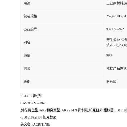
用途
工业原材料,
25kg/200kg/5k
包装规格
937272-79-2
CAS编号
野生型JAK2和突
别名
烷-1(25),2,4
99%
纯度
包装
依据产品性状
级别
医药级
SB1518抑制剂
CAS:937272-79-2
别名:野生型JAK2和突变型JAK2V617F抑制剂;帕克替尼;粗粒菌;SB1518抑制剂;(16E)-
(SB1518);2H8]-帕克替尼
英文名:PACRITINIB