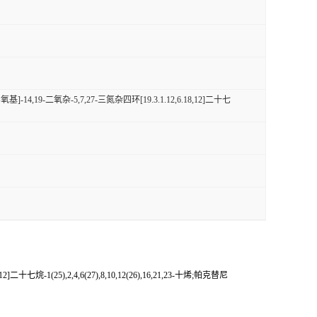
14,19-二氧杂-5,7,27-三氮杂四环[19.3.1.12,6.18,12]二十七
烷-1(25),2,4,6(27),8,10,12(26),16,21,23-十烯;帕克替尼