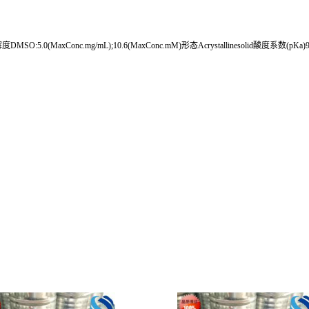
SO:5.0(MaxConc.mg/mL);10.6(MaxConc.mM)形态Acrystallinesolid酸度系数(pKa)9.