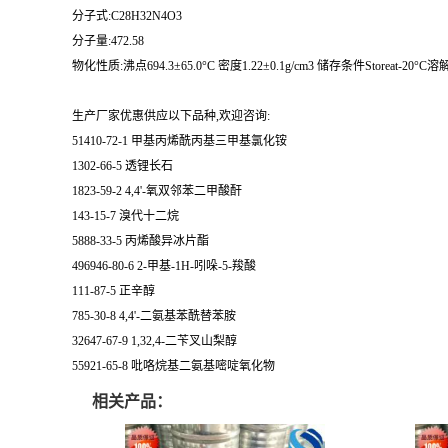
分子式:C28H32N4O3
分子量:472.58
物化性质:沸点694.3±65.0°C 密度1.22±0.1g/cm3 储存条件Storeat-20°C溶解度DM
生产厂家优惠供应以下品种,欢迎咨询:
51410-72-1 甲基丙烯酰丙基三甲基氯化铵
1302-66-5 透锂长石
1823-59-2 4,4'-氧双邻苯二甲酸酐
143-15-7 溴代十二烷
5888-33-5 丙烯酸异冰片酯
496946-80-6 2-甲基-1H-吲哚-5-羧酸
111-87-5 正辛醇
785-30-8 4,4'-二氨基苯酰替苯胺
32647-67-9 1,32,4-二苄叉山梨醇
55921-65-8 吡咯烷基二氨基嘧啶氧化物
相关产品：